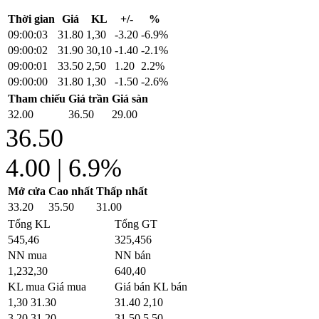
Thời gian
Giá
KL
+/-
%
09:00:03
31.80
1,30
-3.20
-6.9%
09:00:02
31.90
30,10
-1.40
-2.1%
09:00:01
33.50
2,50
1.20
2.2%
09:00:00
31.80
1,30
-1.50
-2.6%
Tham chiếu
Giá trần
Giá sàn
32.00
36.50
29.00
36.50
4.00
|
6.9%
Mở cửa
Cao nhất
Thấp nhất
33.20
35.50
31.00
Tổng KL
Tổng GT
545,46
325,456
NN mua
NN bán
1,232,30
640,40
KL mua
Giá mua
Giá bán
KL bán
1,30
31.30
31.40
2,10
3,20
31.20
31.50
5,50