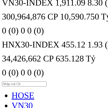
VN30-INDEX
1,911.09
8.30 
300,964,876
CP
10,590.750
T
0
(0)
0
0
(0)
HNX30-INDEX
455.12
1.93 
34,426,662
CP
635.128
Tỷ
0
(0)
0
0
(0)
HOSE
VN30