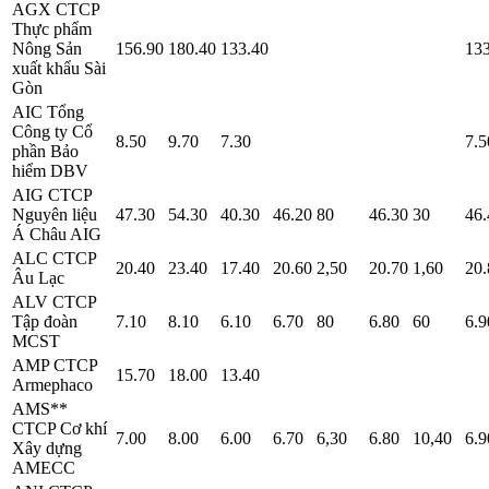
AGX
CTCP
Thực phẩm
Nông Sản
156.90
180.40
133.40
133
xuất khẩu Sài
Gòn
AIC
Tổng
Công ty Cổ
8.50
9.70
7.30
7.5
phần Bảo
hiểm DBV
AIG
CTCP
Nguyên liệu
47.30
54.30
40.30
46.20
80
46.30
30
46.
Á Châu AIG
ALC
CTCP
20.40
23.40
17.40
20.60
2,50
20.70
1,60
20.
Âu Lạc
ALV
CTCP
Tập đoàn
7.10
8.10
6.10
6.70
80
6.80
60
6.9
MCST
AMP
CTCP
15.70
18.00
13.40
Armephaco
AMS**
CTCP Cơ khí
7.00
8.00
6.00
6.70
6,30
6.80
10,40
6.9
Xây dựng
AMECC