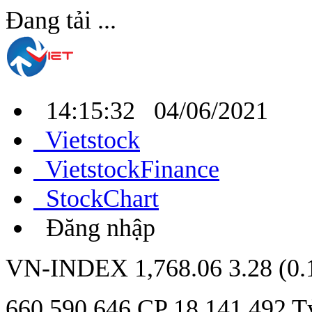
Đang tải ...
14:15:32 04/06/2021
Vietstock
VietstockFinance
StockChart
Đăng nhập
VN-INDEX
1,768.06
3.28 (0
660,590,646
CP
18,141.492
T