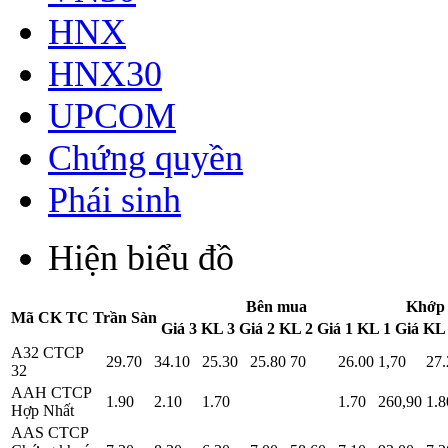
HNX
HNX30
UPCOM
Chứng quyền
Phái sinh
Hiện biểu đồ
Bên mua
Khớp 
Mã CK
TC
Trần
Sàn
Giá 3
KL 3
Giá 2
KL 2
Giá 1
KL 1
Giá
KL
A32
CTCP
29.70
34.10
25.30
25.80
70
26.00
1,70
27.
32
AAH
CTCP
1.90
2.10
1.70
1.70
260,90
1.8
Hợp Nhất
AAS
CTCP