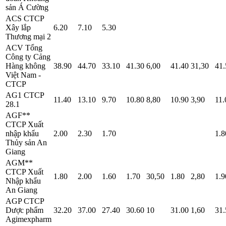
sản Á Cường
ACS
CTCP
Xây lắp
6.20
7.10
5.30
Thương mại 2
ACV
Tổng
Công ty Cảng
Hàng không
38.90
44.70
33.10
41.30
6,00
41.40
31,30
41.
Việt Nam -
CTCP
AG1
CTCP
11.40
13.10
9.70
10.80
8,80
10.90
3,90
11.
28.1
AGF**
CTCP Xuất
nhập khẩu
2.00
2.30
1.70
1.8
Thủy sản An
Giang
AGM**
CTCP Xuất
1.80
2.00
1.60
1.70
30,50
1.80
2,80
1.9
Nhập khẩu
An Giang
AGP
CTCP
Dược phẩm
32.20
37.00
27.40
30.60
10
31.00
1,60
31.
Agimexpharm