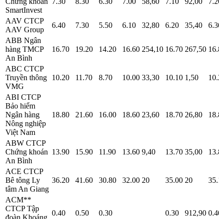
Chứng khoán
7.30
8.30
6.30
7.00
58,60
7.10
92,00
7.2
SmartInvest
AAV
CTCP
6.40
7.30
5.50
6.10
32,80
6.20
35,40
6.3
AAV Group
ABB
Ngân
hàng TMCP
16.70
19.20
14.20
16.60
254,10
16.70
267,50
16.
An Bình
ABC
CTCP
Truyền thông
10.20
11.70
8.70
10.00
33,30
10.10
1,50
10.
VMG
ABI
CTCP
Bảo hiểm
Ngân hàng
18.80
21.60
16.00
18.60
23,60
18.70
26,80
18.
Nông nghiệp
Việt Nam
ABW
CTCP
Chứng khoán
13.90
15.90
11.90
13.60
9,40
13.70
35,00
13.
An Bình
ACE
CTCP
Bê tông Ly
36.20
41.60
30.80
32.00
20
35.00
20
35.
tâm An Giang
ACM**
CTCP Tập
0.40
0.50
0.30
0.30
912,90
0.4
đoàn Khoáng