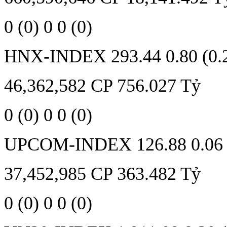
0
(0)
0
0
(0)
HNX-INDEX
293.44
0.80 (0
46,362,582
CP
756.027
Tỷ
0
(0)
0
0
(0)
UPCOM-INDEX
126.88
0.06
37,452,985
CP
363.482
Tỷ
0
(0)
0
0
(0)