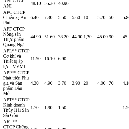
ANI
CTCP
48.10
55.30
40.90
ANI
APC
CTCP
Chiếu xạ An
6.40
7.30
5.50
5.60
10
5.70
50
5.8
Phú
APF
CTCP
Nông sản
44.90
51.60
38.20
44.90
1,30
45.00
90
45.
Thực phẩm
Quảng Ngãi
APL**
CTCP
Cơ khí và
11.50
16.10
6.90
Thiết bị áp
lực - VVMI
APP**
CTCP
Phát triển Phụ
gia và Sản
4.30
4.90
3.70
3.90
20
4.00
70
4.1
phẩm Dầu
Mỏ
APT**
CTCP
Kinh doanh
1.70
1.90
1.50
1.5
Thủy Hải Sản
Sài Gòn
ART**
CTCP Chứng