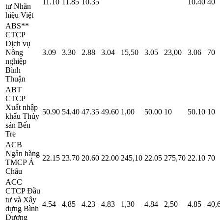
11.10
11.85
10.35
10.40
40
tư Nhãn
hiệu Việt
ABS**
CTCP
Dịch vụ
Nông
3.09
3.30
2.88
3.04
15,50
3.05
23,00
3.06
70
nghiệp
Bình
Thuận
ABT
CTCP
Xuất nhập
50.90
54.40
47.35
49.60
1,00
50.00
10
50.10
10
khẩu Thủy
sản Bến
Tre
ACB
Ngân hàng
22.15
23.70
20.60
22.00
245,10
22.05
275,70
22.10
70
TMCP Á
Châu
ACC
CTCP Đầu
tư và Xây
4.54
4.85
4.23
4.83
1,30
4.84
2,50
4.85
40,
dựng Bình
Dương