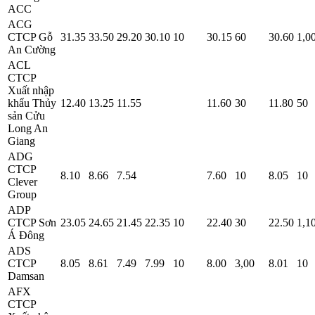
ACC
ACG
CTCP Gỗ
31.35
33.50
29.20
30.10
10
30.15
60
30.60
1,0
An Cường
ACL
CTCP
Xuất nhập
khẩu Thủy
12.40
13.25
11.55
11.60
30
11.80
50
sản Cửu
Long An
Giang
ADG
CTCP
8.10
8.66
7.54
7.60
10
8.05
10
Clever
Group
ADP
CTCP Sơn
23.05
24.65
21.45
22.35
10
22.40
30
22.50
1,1
Á Đông
ADS
CTCP
8.05
8.61
7.49
7.99
10
8.00
3,00
8.01
10
Damsan
AFX
CTCP