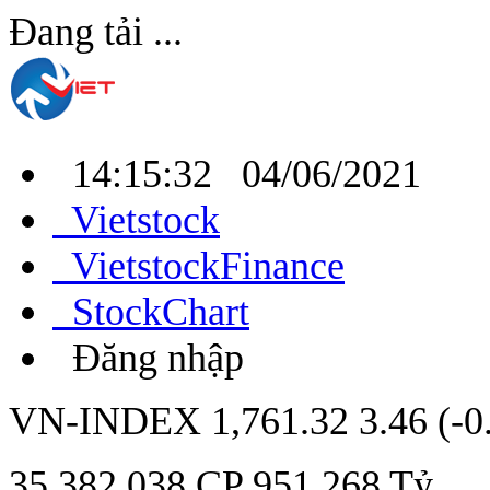
Đang tải ...
14:15:32 04/06/2021
Vietstock
VietstockFinance
StockChart
Đăng nhập
VN-INDEX
1,761.32
3.46 (-
35,382,038
CP
951.268
Tỷ