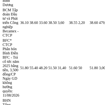
Bình
Dương
BCM
Tập
đoàn Đầu
tư và Phát
triển Công
36.10
38.60
33.60
38.50
3,60
38.55
2,20
38.60
479
nghiệp
Becamex -
CTCP
BFC*
CTCP
Phân bón
Bình Điền
BFC - Trả
cổ tức năm
2025 bằng
51.80
55.40
48.20
51.50
31,40
51.60
50
51.80
3,0
tiền, 3,500
đồng/CP
Ngày GD
không
hưởng
quyền:
11/08/2026
BHN
Tổng