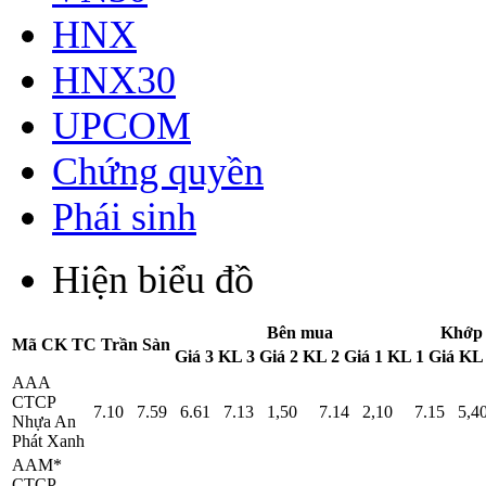
HNX
HNX30
UPCOM
Chứng quyền
Phái sinh
Hiện biểu đồ
Bên mua
Khớp 
Mã CK
TC
Trần
Sàn
Giá 3
KL 3
Giá 2
KL 2
Giá 1
KL 1
Giá
KL
AAA
CTCP
7.10
7.59
6.61
7.13
1,50
7.14
2,10
7.15
5,4
Nhựa An
Phát Xanh
AAM*
CTCP