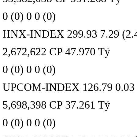
0
(0)
0
0
(0)
HNX-INDEX
299.93
7.29 (2
2,672,622
CP
47.970
Tỷ
0
(0)
0
0
(0)
UPCOM-INDEX
126.79
0.03
5,698,398
CP
37.261
Tỷ
0
(0)
0
0
(0)