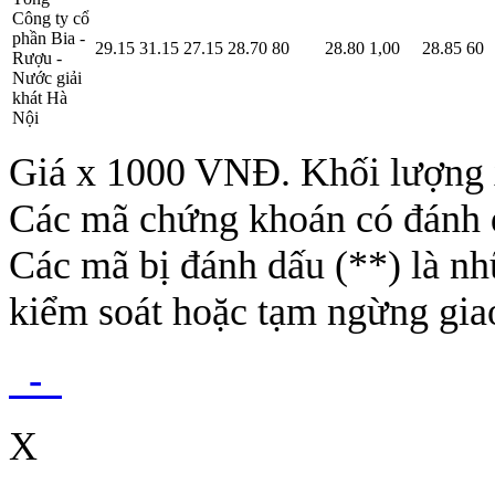
Công ty cổ
phần Bia -
29.15
31.15
27.15
28.70
80
28.80
1,00
28.85
60
Rượu -
Nước giải
khát Hà
Nội
Giá x 1000 VNĐ. Khối lượng x
Các mã chứng khoán có đánh 
Các mã bị đánh dấu (**) là nh
kiểm soát hoặc tạm ngừng giao
-
X