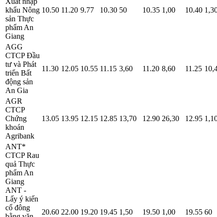
Xuất nhập
khẩu Nông
10.50
11.20
9.77
10.30
50
10.35
1,00
10.40
1,3
sản Thực
phẩm An
Giang
AGG
CTCP Đầu
tư và Phát
11.30
12.05
10.55
11.15
3,60
11.20
8,60
11.25
10,
triển Bất
động sản
An Gia
AGR
CTCP
Chứng
13.05
13.95
12.15
12.85
13,70
12.90
26,30
12.95
1,1
khoán
Agribank
ANT*
CTCP Rau
quả Thực
phẩm An
Giang
ANT -
Lấy ý kiến
cổ đông
20.60
22.00
19.20
19.45
1,50
19.50
1,00
19.55
60
bằng văn