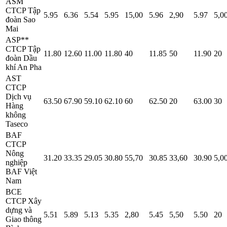
ASM
CTCP Tập
5.95
6.36
5.54
5.95
15,00
5.96
2,90
5.97
5,0
đoàn Sao
Mai
ASP**
CTCP Tập
11.80
12.60
11.00
11.80
40
11.85
50
11.90
20
đoàn Dầu
khí An Pha
AST
CTCP
Dịch vụ
63.50
67.90
59.10
62.10
60
62.50
20
63.00
30
Hàng
không
Taseco
BAF
CTCP
Nông
31.20
33.35
29.05
30.80
55,70
30.85
33,60
30.90
5,0
nghiệp
BAF Việt
Nam
BCE
CTCP Xây
dựng và
5.51
5.89
5.13
5.35
2,80
5.45
5,50
5.50
20
Giao thông