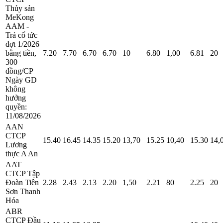
Thủy sản
MeKong
AAM -
Trả cổ tức
đợt 1/2026
bằng tiền,
7.20
7.70
6.70
6.70
10
6.80
1,00
6.81
20
300
đồng/CP
Ngày GD
không
hưởng
quyền:
11/08/2026
AAN
CTCP
15.40
16.45
14.35
15.20
13,70
15.25
10,40
15.30
14,
Lương
thực A An
AAT
CTCP Tập
Đoàn Tiên
2.28
2.43
2.13
2.20
1,50
2.21
80
2.25
20
Sơn Thanh
Hóa
ABR
CTCP Đầu