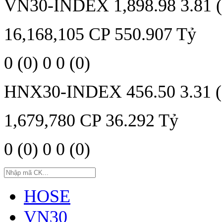
VN30-INDEX
1,898.98
3.81 
16,168,105
CP
550.907
Tỷ
0
(0)
0
0
(0)
HNX30-INDEX
456.50
3.31 
1,679,780
CP
36.292
Tỷ
0
(0)
0
0
(0)
HOSE
VN30