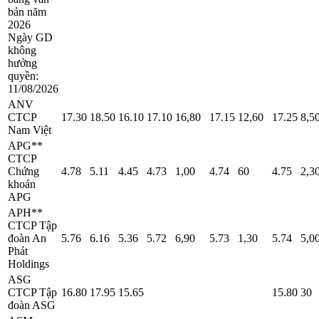
bản năm
2026
Ngày GD
không
hưởng
quyền:
11/08/2026
ANV
CTCP
17.30
18.50
16.10
17.10
16,80
17.15
12,60
17.25
8,5
Nam Việt
APG**
CTCP
Chứng
4.78
5.11
4.45
4.73
1,00
4.74
60
4.75
2,3
khoán
APG
APH**
CTCP Tập
đoàn An
5.76
6.16
5.36
5.72
6,90
5.73
1,30
5.74
5,0
Phát
Holdings
ASG
CTCP Tập
16.80
17.95
15.65
15.80
30
đoàn ASG